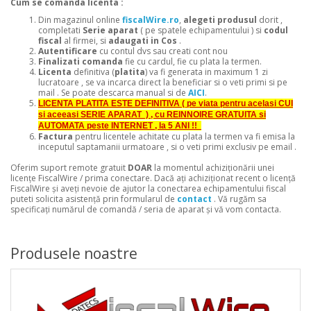
Cum se comanda licenta :
Din magazinul online
fiscalWire.ro
,
alegeti produsul
dorit ,
completati
Serie aparat
( pe spatele echipamentului ) si
codul
fiscal
al firmei, si
adaugati in Cos
.
Autentificare
cu contul dvs sau creati cont nou
Finalizati comanda
fie cu cardul, fie cu plata la termen.
Licenta
definitiva (
platita
) va fi generata in maximum 1 zi
lucratoare , se va incarca direct la beneficiar si o veti primi si pe
mail . Se poate descarca manual si de
AICI
.
LICENTA PLATITA ESTE DEFINITIVA ( pe viata pentru acelasi CUI
si aceeasi SERIE APARAT ) , cu REINNOIRE GRATUITA si
AUTOMATA peste INTERNET , la 5 ANI !!
Factura
pentru licentele achitate cu plata la termen va fi emisa la
inceputul saptamanii urmatoare , si o veti primi exclusiv pe email .
Oferim suport remote gratuit
DOAR
la momentul achiziționării unei
licențe FiscalWire / prima conectare. Dacă ați achiziționat recent o licență
FiscalWire și aveți nevoie de ajutor la conectarea echipamentului fiscal
puteti solicita asistență prin formularul de
contact
. Vă rugăm sa
specificați numărul de comandă / seria de aparat și vă vom contacta.
Produsele noastre