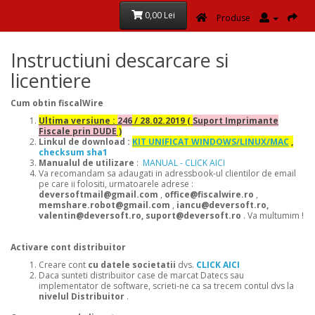
0,00 Lei
Produse
Instructiuni descarcare si
licentiere
Cum obtin fiscalWire
Ultima versiune :
246
/ 28.02.2019 (
Suport Imprimante
Fiscale prin DUDE
)
Linkul de download :
KIT UNIFICAT WINDOWS/LINUX/MAC
,
checksum sha1
Manualul de utilizare
:
MANUAL - CLICK AICI
Va recomandam sa adaugati in adressbook-ul clientilor de email
pe care ii folositi, urmatoarele adrese :
deversoftmail@gmail.com
,
office@fiscalwire.ro
,
memshare.robot@gmail.com
,
iancu@deversoft.ro,
valentin@deversoft.ro, suport@deversoft.ro
. Va multumim !
Activare cont distribuitor
Creare cont
cu datele societatii
dvs.
CLICK AICI
Daca sunteti distribuitor case de marcat Datecs sau
implementator de software, scrieti-ne ca sa trecem contul dvs la
nivelul Distribuitor
.